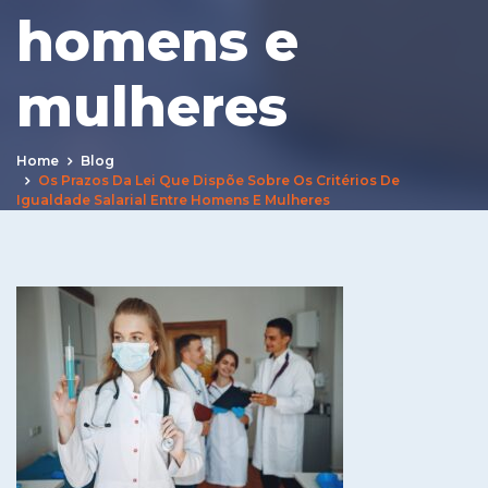
homens e
mulheres
Home
Blog
Os Prazos Da Lei Que Dispõe Sobre Os Critérios De
Igualdade Salarial Entre Homens E Mulheres